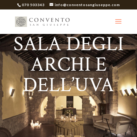
070 503343
info@conventosangiuseppe.com
SALA DEGLI
ARCHI E
DELL’UVA