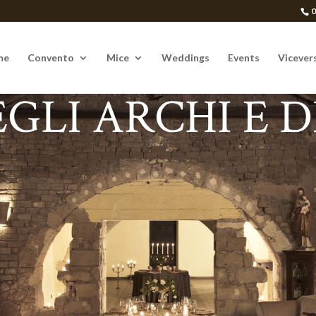
me
Convento
Mice
Weddings
Events
Vicever
GLI ARCHI E 