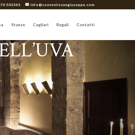
070 503343
info@conventosangiuseppe.com
sa
Stanze
Cagliari
Regali
Contatti
DELL’UVA